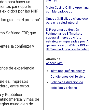
clientes
idos para hacer un
nentes para que la
Mejor Casino Online Argentina
 exigidos por las NIIF.
con Mercadopago
Omega-3: El aliado silencioso
los guie en el proceso”
para una salud integral
El Programa de Gestión
omo Softland ERP, que
Patrimonial de BITmarkets
supera al mercado cripto:
estrategias impulsadas por IA
generan casi un 40% de ROI en
entes la confianza y
BTC en medio de la volatilidad
Aliado de:
AndeanWire
años de experiencia
Términos, Definiciones y
Condiciones del Servicio
ureles, Impresos
Política de duración de
eral, entre otros.
artículos y enlaces
ú y República
Latinoamérica, y más de
ategias mundiales de