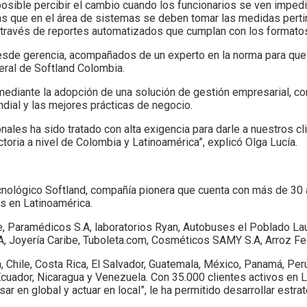
 posible percibir el cambio cuando los funcionarios se ven imped
s que en el área de sistemas se deben tomar las medidas perti
a través de reportes automatizados que cumplan con los formatos
sde gerencia, acompañados de un experto en la norma para que 
eral de Softland Colombia.
s mediante la adopción de una solución de gestión empresarial, c
dial y las mejores prácticas de negocio.
ales ha sido tratado con alta exigencia para darle a nuestros cli
toria a nivel de Colombia y Latinoamérica”, explicó Olga Lucía.
cnológico Softland, compañía pionera que cuenta con más de 30 
s en Latinoamérica.
, Paramédicos S.A, laboratorios Ryan, Autobuses el Poblado La
A, Joyería Caribe, Tuboleta.com, Cosméticos SAMY S.A, Arroz Fed
, Chile, Costa Rica, El Salvador, Guatemala, México, Panamá, Per
Ecuador, Nicaragua y Venezuela. Con 35.000 clientes activos en 
ar en global y actuar en local”, le ha permitido desarrollar estr