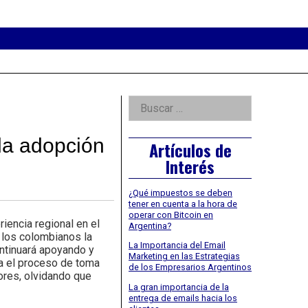
eader
idget
rea
Right
Buscar:
Asides
la adopción
Artículos de
Interés
¿Qué impuestos se deben
tener en cuenta a la hora de
operar con Bitcoin en
encia regional en el
Argentina?
 los colombianos la
La Importancia del Email
ontinuará apoyando y
Marketing en las Estrategias
ta el proceso de toma
de los Empresarios Argentinos
ores, olvidando que
La gran importancia de la
entrega de emails hacia los