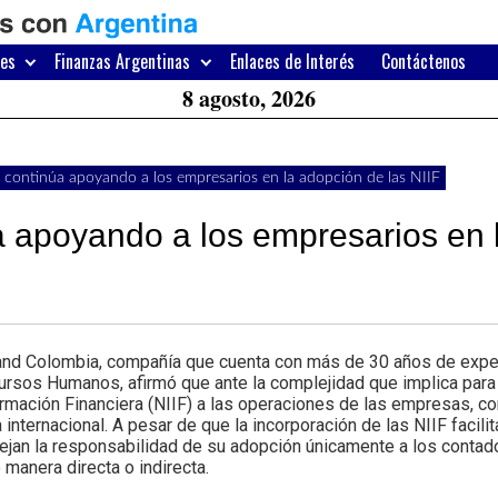
H
W
res
Finanzas Argentinas
Enlaces de Interés
Contáctenos
A
8 agosto, 2026
 continúa apoyando a los empresarios en la adopción de las NIIF
a apoyando a los empresarios en 
nd Colombia, compañía que cuenta con más de 30 años de experi
rsos Humanos, afirmó que ante la complejidad que implica para
rmación Financiera (NIIF) a las operaciones de las empresas, c
internacional. A pesar de que la incorporación de las NIIF facili
jan la responsabilidad de su adopción únicamente a los contad
manera directa o indirecta.