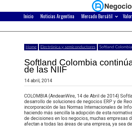
Skip
to
content
Inicio
Noticias Argentina
Mercado Bursátil
Valo
Últimas
Negocios
noticias,
comunicados
con
Home
Electrónica y semiconductores
Softland Colombia
y
Softland Colombia continú
actualidad
de las NIIF
de
Argentina
14 abril, 2014
negocios
con
COLOMBIA (AndeanWire, 14 de Abril de 2014) Softla
desarrollo de soluciones de negocios ERP y de Recu
Argentina.
incorporación de las Normas Internacionales de Info
haciendo más sencilla la adopción de esta normativa 
de decisiones en los negocios, muchas empresas de
afectan a todas las áreas de una empresa, ya sea de 