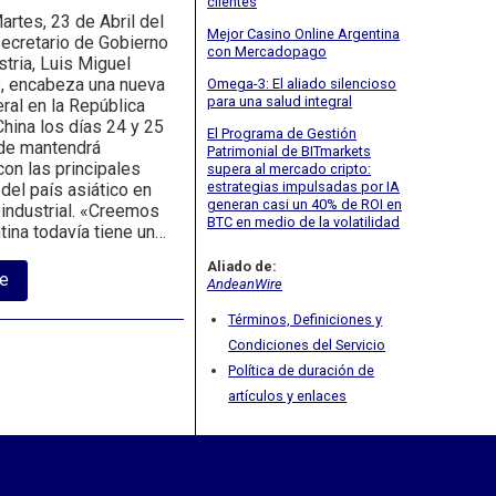
clientes
artes, 23 de Abril del
Mejor Casino Online Argentina
cretario de Gobierno
con Mercadopago
tria, Luis Miguel
, encabeza una nueva
Omega-3: El aliado silencioso
para una salud integral
eral en la República
hina los días 24 y 25
El Programa de Gestión
nde mantendrá
Patrimonial de BITmarkets
on las principales
supera al mercado cripto:
estrategias impulsadas por IA
del país asiático en
generan casi un 40% de ROI en
oindustrial. «Creemos
BTC en medio de la volatilidad
tina todavía tiene un…
Aliado de:
about
e
AndeanWire
«Hay
margen
Términos, Definiciones y
para
Condiciones del Servicio
incrementar
la
Política de duración de
relación
artículos y enlaces
comercial
con
China»