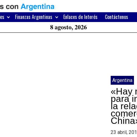
H
W
res
Finanzas Argentinas
Enlaces de Interés
Contáctenos
A
8 agosto, 2026
Argentina
«Hay 
para i
la rel
comer
China
23 abril, 20