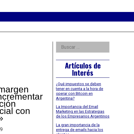
eader
idget
rea
Right
Buscar:
Asides
Artículos de
Interés
¿Qué impuestos se deben
margen
tener en cuenta a la hora de
operar con Bitcoin en
ncrementar
Argentina?
ación
La Importancia del Email
cial con
Marketing en las Estrategias
»
de los Empresarios Argentinos
La gran importancia de la
19
entrega de emails hacia los