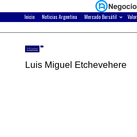
Skip
to
content
Inicio
Noticias Argentina
Mercado Bursátil
Valo
Últimas
Negocios
noticias,
comunicados
con
Home
y
Luis Miguel Etchevehere
actualidad
de
Argentina
negocios
con
Argentina.