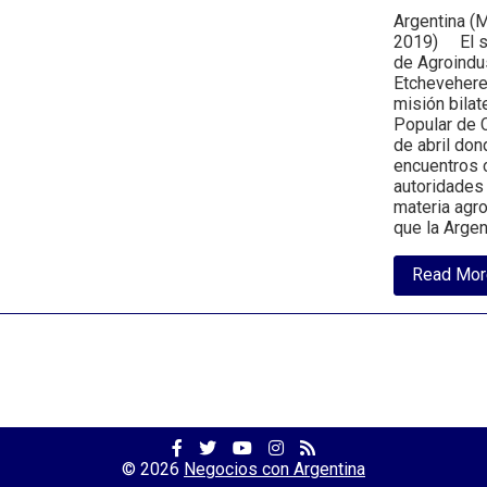
Argentina (M
2019) El se
de Agroindus
Etchevehere
misión bilat
Popular de C
de abril do
encuentros c
autoridades 
materia agr
que la Argen
Read Mor
Facebook
Twitter
YouTube
Facebook
RSS
Profile
Profile
Channel
Profile
Feed
© 2026
Negocios con Argentina