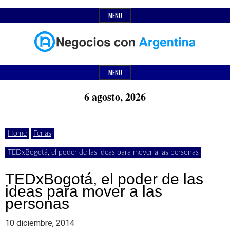
Skip
MENU
to
content
Header
Últimas
Negocios
Widget
MENU
noticias,
Area
6 agosto, 2026
comunicados
con
y
Home
Ferias
actualidad
TEDxBogotá, el poder de las ideas para mover a las personas
de
Argentina
negocios
TEDxBogotá, el poder de las
ideas para mover a las
con
personas
Argentina.
10 diciembre, 2014