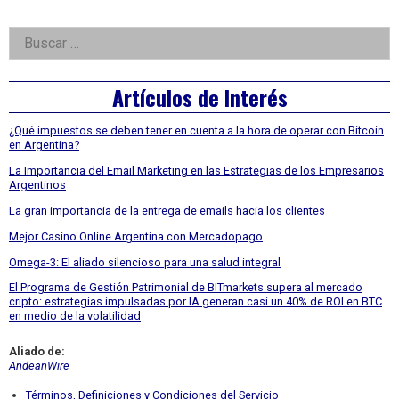
Right
Buscar:
Asides
Artículos de Interés
¿Qué impuestos se deben tener en cuenta a la hora de operar con Bitcoin
en Argentina?
La Importancia del Email Marketing en las Estrategias de los Empresarios
Argentinos
La gran importancia de la entrega de emails hacia los clientes
Mejor Casino Online Argentina con Mercadopago
Omega-3: El aliado silencioso para una salud integral
El Programa de Gestión Patrimonial de BITmarkets supera al mercado
cripto: estrategias impulsadas por IA generan casi un 40% de ROI en BTC
en medio de la volatilidad
Aliado de:
AndeanWire
Términos, Definiciones y Condiciones del Servicio