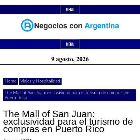
Skip
MENU
to
content
Header
Últimas
Negocios
Widget
MENU
noticias,
Area
9 agosto, 2026
comunicados
con
y
Home
Viajes y Hospitalidad
actualidad
The Mall of San Juan: exclusividad para el turismo de compras en
de
Argentina
Puerto Rico
negocios
The Mall of San Juan:
con
exclusividad para el turismo de
compras en Puerto Rico
Argentina.