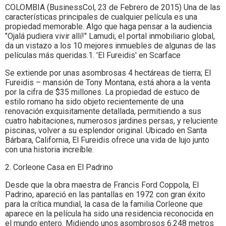
COLOMBIA (BusinessCol, 23 de Febrero de 2015) Una de las
características principales de cualquier película es una
propiedad memorable. Algo que haga pensar a la audiencia
"Ojalá pudiera vivir allí!" Lamudi, el portal inmobiliario global,
da un vistazo a los 10 mejores inmuebles de algunas de las
películas más queridas.1. 'El Fureidis' en Scarface
Se extiende por unas asombrosas 4 hectáreas de tierra; El
Fureidis – mansión de Tony Montana, está ahora a la venta
por la cifra de $35 millones. La propiedad de estuco de
estilo romano ha sido objeto recientemente de una
renovación exquisitamente detallada, permitiendo a sus
cuatro habitaciones, numerosos jardines persas, y reluciente
piscinas, volver a su esplendor original. Ubicado en Santa
Bárbara, California, El Fureidis ofrece una vida de lujo junto
con una historia increíble.
2. Corleone Casa en El Padrino
Desde que la obra maestra de Francis Ford Coppola, El
Padrino, apareció en las pantallas en 1972 con gran éxito
para la crítica mundial, la casa de la familia Corleone que
aparece en la película ha sido una residencia reconocida en
el mundo entero. Midiendo unos asombrosos 6.248 metros