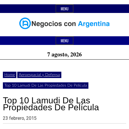
Skip
MENU
to
content
Header
Últimas
Negocios
Widget
MENU
noticias,
Area
7 agosto, 2026
comunicados
con
y
Home
Aeroespacial y Defensa
actualidad
Top 10 Lamudi De Las Propiedades De Película
de
Argentina
negocios
Top 10 Lamudi De Las
Propiedades De Película
con
Argentina.
23 febrero, 2015