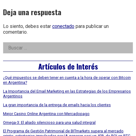
Deja una respuesta
Lo siento, debes estar
conectado
para publicar un
comentario.
Right
Buscar:
Asides
Artículos de Interés
¿Qué impuestos se deben tener en cuenta a la hora de operar con Bitcoin
en Argentina?
La Importancia del Email Marketing en las Estrategias de los Empresarios
Argentinos
La gran importancia de la entrega de emails hacia los clientes
Mejor Casino Online Argentina con Mercadopago
Omega-3: El aliado silencioso para una salud integral
El Programa de Gestión Patrimonial de BITmarkets supera al mercado
cripto: estrategias impulsadas por IA generan casi un 40% de ROI en BTC