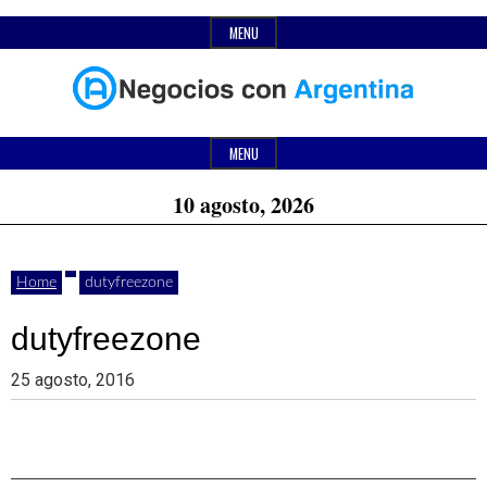
Skip
MENU
to
content
Header
Últimas
Negocios
Widget
MENU
noticias,
Area
10 agosto, 2026
comunicados
con
y
Home
dutyfreezone
actualidad
de
dutyfreezone
Argentina
negocios
25 agosto, 2016
con
Argentina.