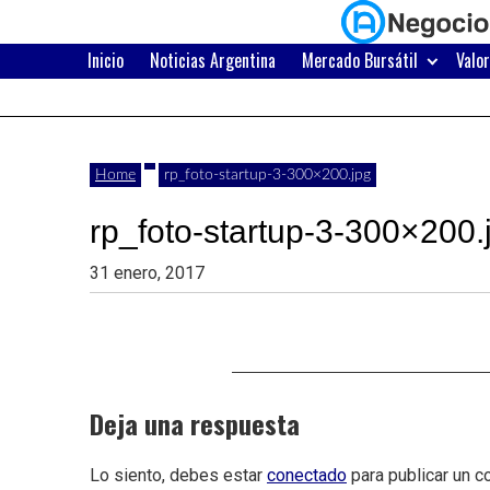
Skip
to
content
Inicio
Noticias Argentina
Mercado Bursátil
Valo
Últimas
Negocios
noticias,
comunicados
con
Home
rp_foto-startup-3-300×200.jpg
y
rp_foto-startup-3-300×200.
actualidad
de
Argentina
31 enero, 2017
negocios
con
Argentina.
Deja una respuesta
Lo siento, debes estar
conectado
para publicar un c