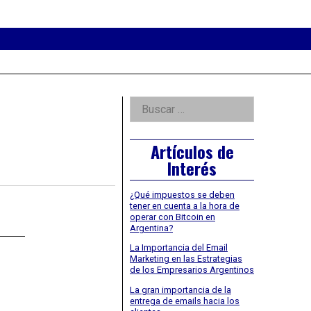
eader
idget
rea
Right
Buscar:
Asides
Artículos de
Interés
¿Qué impuestos se deben
tener en cuenta a la hora de
operar con Bitcoin en
Argentina?
La Importancia del Email
Marketing en las Estrategias
de los Empresarios Argentinos
La gran importancia de la
entrega de emails hacia los