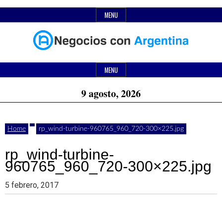
Skip
MENU
to
content
Header
Últimas
Negocios
Widget
MENU
noticias,
Area
9 agosto, 2026
comunicados
con
y
Home
rp_wind-turbine-960765_960_720-300×225.jpg
actualidad
de
rp_wind-turbine-
Argentina
960765_960_720-300×225.jpg
negocios
5 febrero, 2017
con
Argentina.